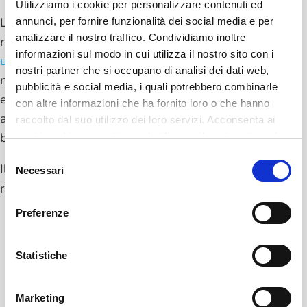
Utilizziamo i cookie per personalizzare contenuti ed
La prima domanda che ci si potrebbe porre
annunci, per fornire funzionalità dei social media e per
analizzare il nostro traffico. Condividiamo inoltre
riguarda la legalità o meno della
registrazione di
informazioni sul modo in cui utilizza il nostro sito con i
una assemblea di condominio
. Questa pratica
nostri partner che si occupano di analisi dei dati web,
non è vietata dalla legge, tuttavia per essere
pubblicità e social media, i quali potrebbero combinarle
effettivamente considerata legale e conforme
con altre informazioni che ha fornito loro o che hanno
alle esigenze di tutti deve sottostare a condizioni
raccolto dal suo utilizzo dei loro servizi. Acconsenta ai
ben precise.
nostri cookie se continua ad utilizzare il nostro sito web.
Selezione
Il GDPR e il Codice Civile esigono infatti il
Necessari
del
rispetto di tre criteri fondamentali:
consenso
Preferenze
Dimostrare la finalità legittima della
registrazione.
Occorre infatti produrre
Statistiche
documentazione del dibattito e rendere
palese che la registrazione aveva un fine ben
Marketing
preciso ed è stata effettuata per perseguire