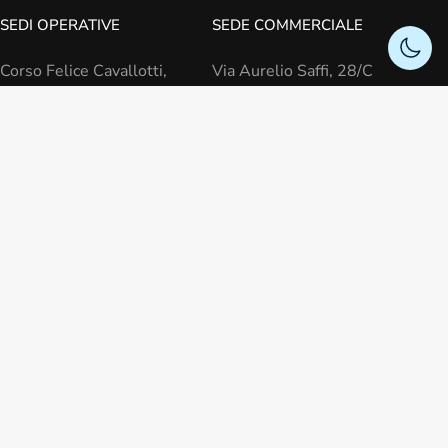
SEDI OPERATIVE
SEDE COMMERCIALE
Corso Felice Cavallotti,
Via Aurelio Saffi, 28/C
30
Bologna (BO) - Italy
Sanremo (IM) - Italy
Piazza Dante, 7/8
Genova (GE) - Italy
Contatti
800 975 503
lun-ven 09:00 - 18:00
info@adempia.it
Informazioni legali