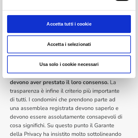
uno scopo.
Registrare solo quanto pertinente.
I saluti
Accetta tutti i cookie
iniziali, per fare un esempio, piuttosto che
chiacchiere personali non hanno alcuno
Accetta i selezionati
scopo ai sensi della registrazione
dell'assemblea e quindi devono essere
esclusi.
Usa solo i cookie necessari
I partecipanti devono essere informati e
devono aver prestato il loro consenso.
La
trasparenza è infine il criterio più importante
di tutti. I condomini che prendono parte ad
una assemblea registrata devono saperlo e
devono essere assolutamente consapevoli di
cosa significhi. Su questo punto il Garante
della Privacy ha insistito molto sottolineando