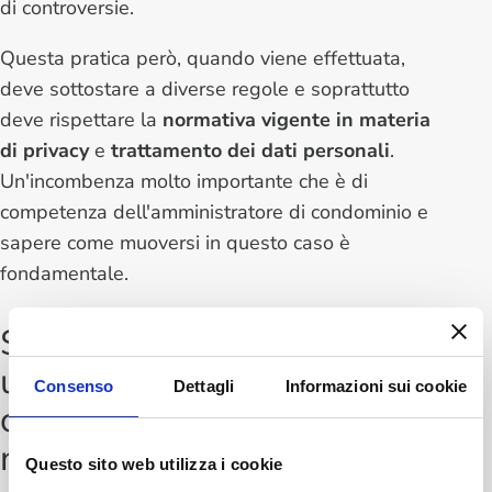
di controversie.
Questa pratica però, quando viene effettuata,
deve sottostare a diverse regole e soprattutto
deve rispettare la
normativa vigente in materia
di privacy
e
trattamento dei dati personali
.
Un'incombenza molto importante che è di
competenza dell'amministratore di condominio e
sapere come muoversi in questo caso è
fondamentale.
Si può registrare
un’assemblea
Consenso
Dettagli
Informazioni sui cookie
condominiale? Cosa dice la
normativa
Questo sito web utilizza i cookie