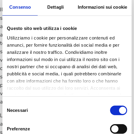
Consenso
Dettagli
Informazioni sui cookie
Il condominio è una realtà lavorativa complessa
sotto il profilo della privacy e non per ragioni
astratte. Ogni giorno, attraverso lo studio di un
Questo sito web utilizza i cookie
amministratore, transitano informazioni che
Utilizziamo i cookie per personalizzare contenuti ed
toccano la vita delle persone in modo diretto e
annunci, per fornire funzionalità dei social media e per
spesso delicato: documentazione contabile,
analizzare il nostro traffico. Condividiamo inoltre
verbali di assemblea, contratti, dati anagrafici
informazioni sul modo in cui utilizza il nostro sito con i
nostri partner che si occupano di analisi dei dati web,
completi, a volte informazioni che riguardano la
pubblicità e social media, i quali potrebbero combinarle
salute o situazioni personali degli inquilini. Un
con altre informazioni che ha fornito loro o che hanno
patrimonio informativo che, per quantità e
raccolto dal suo utilizzo dei loro servizi. Acconsenta ai
varietà, richiederebbe strumenti e procedure
nostri cookie se continua ad utilizzare il nostro sito web.
all'altezza.
Selezione
Necessari
del
La realtà, però, è spesso diversa. Molti studi di
consenso
amministrazione gestiscono questi dati con
Preferenze
strumenti nati per altri scopi: caselle email