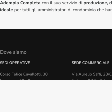
Adempia Completa
con il suo servizio di
produzione, d
ideale
per tutti gli amministratori di condominio che han
Dove siamo
SEDI OPERATIVE
SEDE COMMERCIALE
Corso Felice Cavallotti, 30
Via Aurelio Saffi, 28/C
Sanremo (IM) - Italy
Bologna (BO) - Italy
Piazza Dante, 7/8
Genova (GE) - Italy