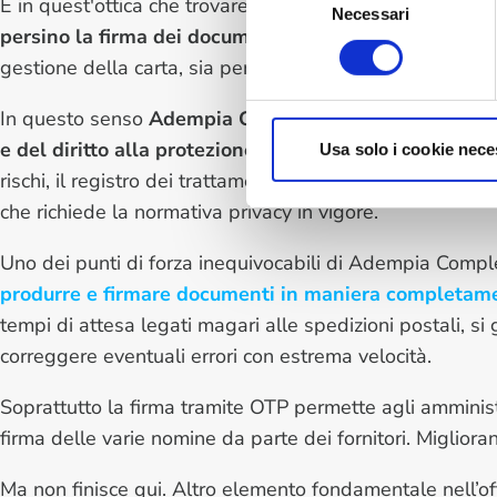
È in quest'ottica che trovare dei servizi che offrano
solu
Necessari
del
persino la firma dei documenti
è fondamentale. Sia per 
consenso
gestione della carta, sia per muoverci nell’ottica di un
In questo senso
Adempia Completa,
è la soluzione per
e del diritto alla protezione dei propri dati
. Vengono m
Usa solo i cookie nece
rischi, il registro dei trattamenti e quello delle violazi
che richiede la normativa privacy in vigore.
Uno dei punti di forza inequivocabili di Adempia Comple
produrre e firmare documenti in maniera completame
tempi di attesa legati magari alle spedizioni postali, s
correggere eventuali errori con estrema velocità.
Soprattutto la firma tramite OTP permette agli amminist
firma delle varie nomine da parte dei fornitori. Miglior
Ma non finisce qui. Altro elemento fondamentale nell’off