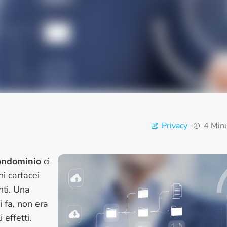
Privacy
4 Minu
condominio
ci
i cartacei
nti. Una
i fa, non era
 effetti.