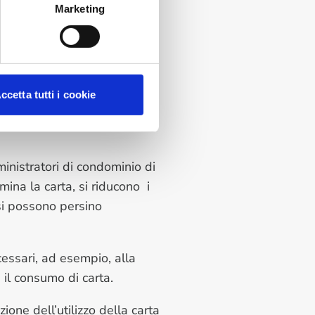
,
gestione, l’archiviazione e
Marketing
idurre i costi associati alla
zza delle identità personale
l GDPR Audit, l’analisi dei
ccetta tutti i cookie
 semplificata di tutto ciò
inistratori di condominio di
imina la carta, si riducono i
 si possono persino
essari, ad esempio, alla
 il consumo di carta.
one dell’utilizzo della carta