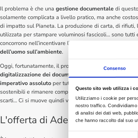
Il problema è che una
gestione documentale
di questo
solamente complicata a livello pratico, ma anche
costo
di impatto sul Pianeta. La produzione di carta, di rifiuti, 
utilizzata per stampare voluminosi fascicoli… sono tutti
concorrono nell’incentivare l’
impatto negativo delle att
dell’uomo sull’ambiente
.
Oggi, fortunatamente, il processo di
conservazione e
Consenso
digitalizzazione dei documenti
è diventato una sorta d
imperativo assoluto
per tutte quelle realtà che voglio
Questo sito web utilizza i c
sostenibili e rimanere competitive. I benefici? Svariati:
Utilizziamo i cookie per perso
scarti… Ci si muove quindi verso il futuro, non solo in te
nostro traffico. Condividiamo 
di analisi dei dati web, pubbl
L'offerta di Adempia Completa p
che hanno raccolto dal suo uti
Selezione