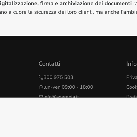
igitalizzazione, firma e archiviazione dei documenti
r
no a cuore la sicurezza dei loro clienti, ma anche l’ambie
Contatti
Info
800 975 503
Priv
lun-ven 09:00 - 18:00
Cook
info@adempia.it
Pref
Cond
Mode
Whis
Dichi