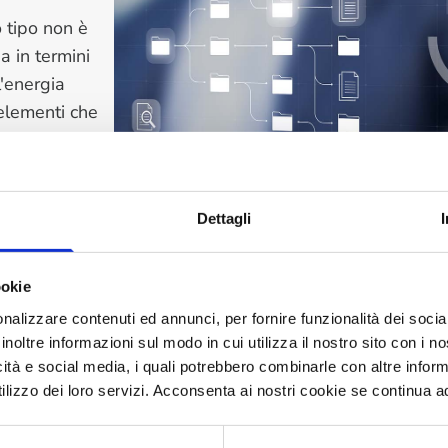
 tipo non è
sa
in termini
l'energia
 elementi che
ività
Dettagli
i
no essere
ookie
 riducendo la carta, calano le emissioni di CO2, si spreca
nalizzare contenuti ed annunci, per fornire funzionalità dei socia
rmini di digitalizzazione, ma anche di sostenibilità.
inoltre informazioni sul modo in cui utilizza il nostro sito con i 
icità e social media, i quali potrebbero combinarle con altre inform
er un futuro green e rispettoso
lizzo dei loro servizi. Acconsenta ai nostri cookie se continua ad 