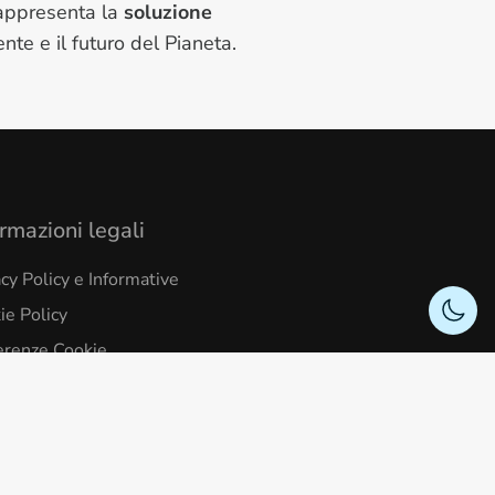
appresenta la
soluzione
nte e il futuro del Pianeta.
rmazioni legali
acy Policy e Informative
ie Policy
erenze Cookie
izioni Coperture Assicurative
llo organizzativo e codice etico
tleblowing
arazione di accessibilità