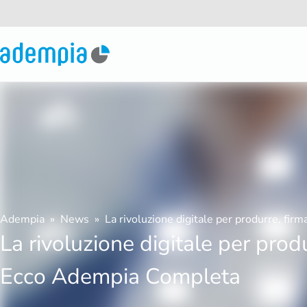
Adempia
News
La rivoluzione digitale per produrre, fi
La rivoluzione digitale per prod
Ecco Adempia Completa