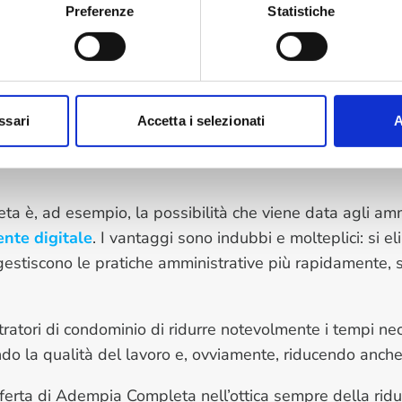
zioni
complete e totalmente
digitali
per la
produzione
Preferenze
Statistiche
far evolvere il lavoro rendendolo più semplice, sia per r
 futuro sempre più green e rispettoso dell'ambiente.
fetta perché offre
servizi per la tutela della riservate
essi a disposizione tutti i documenti obbligatori come i
ssari
Accetta i selezionati
A
oni… il tutto completamente
digitalizzato
, per una gestione
ta è, ad esempio, la possibilità che viene data agli amm
nte digitale
. I vantaggi sono indubbi e molteplici: si el
i gestiscono le pratiche amministrative più rapidamente,
ratori di condominio di ridurre notevolmente i tempi nec
ando la qualità del lavoro e, ovviamente, riducendo anche
erta di Adempia Completa nell’ottica sempre della riduzi