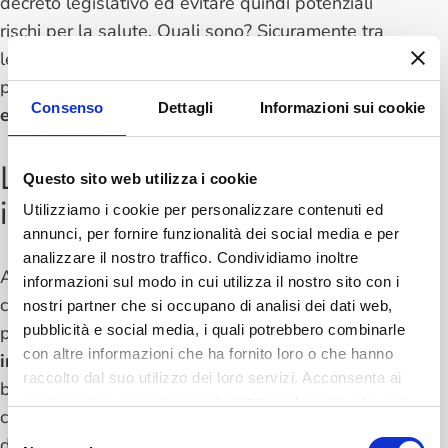
decreto legislativo ed evitare quindi potenziali
rischi per la salute. Quali sono? Sicuramente tra
le problematiche di maggior rilievo che si
possono riscontrare c'è la presenza di
Legionella
Consenso
Dettagli
Informazioni sui cookie
e piombo
.
Legionella e piombo negli
Questo sito web utilizza i cookie
impianti idrici condominiali
Utilizziamo i cookie per personalizzare contenuti ed
annunci, per fornire funzionalità dei social media e per
analizzare il nostro traffico. Condividiamo inoltre
Analizzare le acque condominiali destinate al
informazioni sul modo in cui utilizza il nostro sito con i
consumo umano e trovare traccia di Legionella,
nostri partner che si occupano di analisi dei dati web,
purtroppo, accade. Si tratta di una
minaccia
pubblicità e social media, i quali potrebbero combinarle
con altre informazioni che ha fornito loro o che hanno
importante
, soprattutto per persone anziane o
raccolto dal suo utilizzo dei loro servizi. Acconsenta ai
bambini perché, fra le altre cose, può essere
nostri cookie se continua ad utilizzare il nostro sito web.
causa di problemi respiratori. La sicurezza
Selezione
dell'acqua destinata al consumo umano oggi è