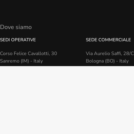
Dove siamo
SEDI OPERATIVE
SEDE COMMERCIALE
Corso Felice Cavallotti, 30
Via Aurelio Saffi, 28/C
Sanremo (IM) - Italy
Bologna (BO) - Italy
Piazza Dante, 7/8
Genova (GE) - Italy
ADEMPIA S.r.l. – Società a Socio Unico - Società sogget