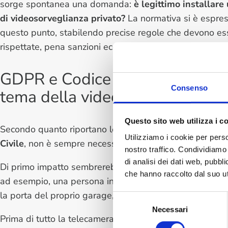
sorge spontanea una domanda:
è legittimo installare
di videosorveglianza privato?
La normativa si è espre
questo punto, stabilendo precise regole che devono es
rispettate, pena sanzioni economiche molto elevate.
GDPR e Codice Civile: le normat
Consenso
tema della videosorveglianza p
Questo sito web utilizza i c
Secondo quanto riportano le normative come il
GDPR
(
Utilizziamo i cookie per perso
Civile
, non è sempre necessario chiedere il via libera a
nostro traffico. Condividiamo 
di analisi dei dati web, pubbl
Di primo impatto sembrerebbe quindi che ogni privato si
che hanno raccolto dal suo uti
ad esempio, una persona installa quindi una videocamer
la porta del proprio garage, è legittimata a farlo, ma ci
Selezione
Necessari
del
Prima di tutto la telecamera ad uso privato deve
ripren
consenso