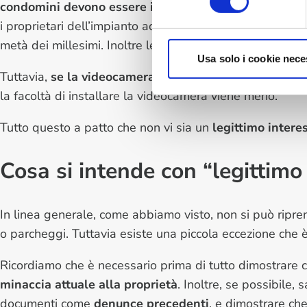
condomini devono essere informati
dell’esistenza di q
i proprietari dell’impianto ad installare cartelli riporta
metà dei millesimi. Inoltre le immagini non devono esser
Usa solo i cookie nece
Tuttavia,
se la videocamera inquadra
non solo una zon
la facoltà di installare la videocamera viene meno.
Tutto questo a patto che non vi sia un
legittimo intere
Cosa si intende con “legittimo
In linea generale, come abbiamo visto, non si può ripre
o parcheggi. Tuttavia esiste una piccola eccezione che 
Ricordiamo che è necessario prima di tutto dimostrare c
minaccia attuale alla proprietà
. Inoltre, se possibile
documenti come
denunce precedenti
, e dimostrare ch