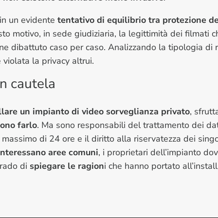
 in un evidente
tentativo di equilibrio tra protezione de
 motivo, in sede giudiziaria, la legittimità dei filmati c
ene dibattuto caso per caso. Analizzando la tipologia di
violata la privacy altrui.
on cautela
llare un impianto di video sorveglianza privato
, sfrut
sono farlo
. Ma sono responsabili del trattamento dei dati
massimo di 24 ore e il diritto alla riservatezza dei sin
 interessano aree comuni
, i proprietari dell’impianto do
grado di
spiegare le ragion
i che hanno portato all’insta