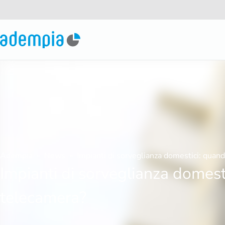
Adempia
News
Impianti di sorveglianza domestici: quand
Impianti di sorveglianza domesti
telecamera?