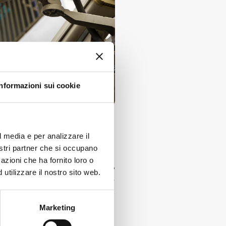
Informazioni sui cookie
articolo 1102 del Codice
l media e per analizzare il
.
nostri partner che si occupano
azioni che ha fornito loro o
lle mura del condominio. Se,
utilizzare il nostro sito web.
a riprendere - per esempio -
Marketing
econdariamente
gli altri