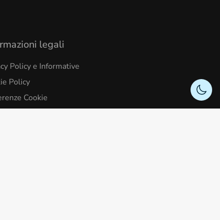
rmazioni legali
acy Policy e Informative
ie Policy
erenze Cookie
izioni Coperture Assicurative
llo organizzativo e codice etico
tleblowing
arazione di accessibilità
ensi 10 – Milano