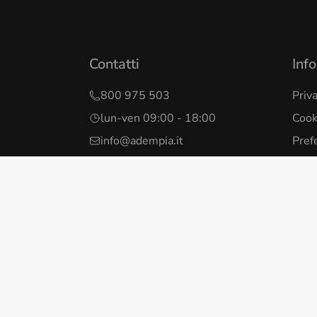
Contatti
Info
800 975 503
Priv
lun-ven 09:00 - 18:00
Cook
info@adempia.it
Pref
Cond
Mode
Whis
Dichi
ta alla direzione e coordinamento di Unoenergy S.p.a. - Sede legale: Via Giovanni B