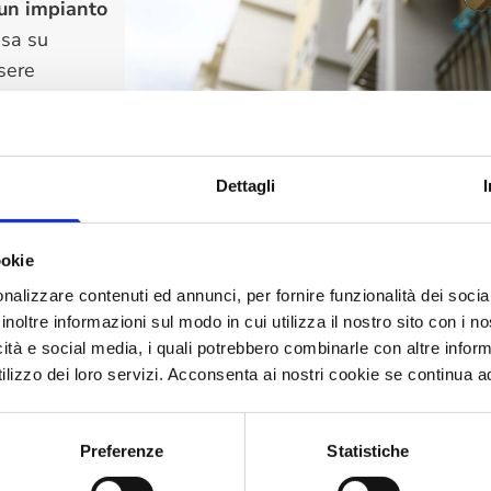
 un impianto
ssa su
sere
ive sul
Dettagli
rivata
ookie
General Data Protection Regulation) e, nello specifico l’
nalizzare contenuti ed annunci, per fornire funzionalità dei socia
l Garante della Privacy per
installare una videocamera
inoltre informazioni sul modo in cui utilizza il nostro sito con i 
icità e social media, i quali potrebbero combinarle con altre inform
a libero di installare una propria telecamera, anche su
lizzo dei loro servizi. Acconsenta ai nostri cookie se continua ad 
a di sorveglianza sul muro del condominio, finalizzata 
 sono delle regole da rispettare.
Preferenze
Statistiche
dere solo le aree di propria proprietà e pertinenza.
S