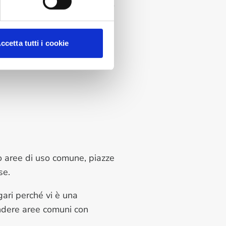
fatti, parla chiaro obbligando
rere favorevole di almeno la
ccetta tutti i cookie
pubbliche o di terzi
allora
to aree di uso comune, piazze
sse.
gari perché vi è una
endere aree comuni con