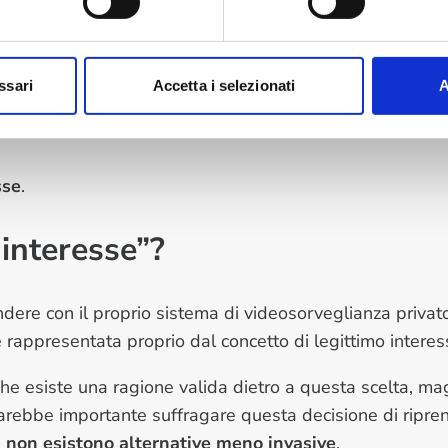
uesto impianto di videosorveglianza. Il Codice Civile, in
nti la dicitura “area videosorvegliata” e ad ottenere il pa
e diffuse a terzi.
ssari
Accetta i selezionati
A
a privata come una porta, ma anche
aree condominiali 
sse
.
 interesse”?
ndere con il proprio sistema di videosorveglianza priva
è rappresentata proprio dal concetto di legittimo intere
he esiste una ragione valida dietro a questa scelta, ma
, sarebbe importante suffragare questa decisione di ripr
e
non esistono alternative meno invasive
.