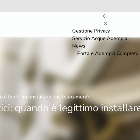
Gestione Privacy
Servizio Acque Adempia
News
Portale Adempia Completa
o è legittimo installare una telecamera?
ci: quando è legittimo installar